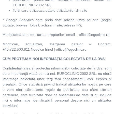
EUROCLINIC 2002 SRL.
Tertii care utilizeaza datele utilizatorilor din site
* Google Analytics care preia date privind vizita pe site (pagini
vizitate, browser folosit, actiuni in site, adresa IP);
Modalitatea de exercitare a drepturilor: email – office@egoclinic.ro
Modificari, actualizari, stergerea datelor – Contact:
+40.722.503.811 Nedelcu Irinel | office@egoclinic.ro
CUM PROTEJAM NOI INFORMAȚIA COLECTATĂ DE LA DVS.
Confidențialitatea și protecția informațiilor colectate de la dvs. sunt
de o importanță vitală pentru noi. EUROCLINIC 2002 SRL. nu oferă
informația colectată unor terți fără consițământul dvs. expres și
prealabil. Orice statistică privind traficul utilizatorilor noștri, pe care
o vom oferi către terțe rețele de publicitate sau către site-uri
partenere, este furnizată doar că ansamblu de date și nu include
nici o informație identificabilă personal despre nici un utilizator
individual.