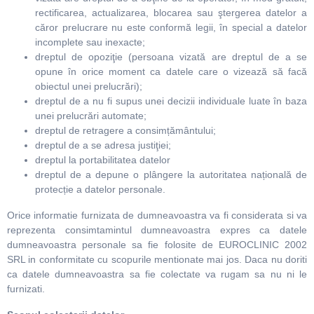
rectificarea, actualizarea, blocarea sau ştergerea datelor a
căror prelucrare nu este conformă legii, în special a datelor
incomplete sau inexacte;
dreptul de opoziţie (persoana vizată are dreptul de a se
opune în orice moment ca datele care o vizează să facă
obiectul unei prelucrări);
dreptul de a nu fi supus unei decizii individuale luate în baza
unei prelucrări automate;
dreptul de retragere a consimțământului;
dreptul de a se adresa justiţiei;
dreptul la portabilitatea datelor
dreptul de a depune o plângere la autoritatea națională de
protecție a datelor personale.
Orice informatie furnizata de dumneavoastra va fi considerata si va
reprezenta consimtamintul dumneavoastra expres ca datele
dumneavoastra personale sa fie folosite de EUROCLINIC 2002
SRL in conformitate cu scopurile mentionate mai jos. Daca nu doriti
ca datele dumneavoastra sa fie colectate va rugam sa nu ni le
furnizati.