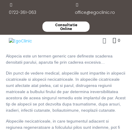
0722-361-063
office@egoclinic.ro
Consultatie
Online
0
Alopecia este un termen generic care defineste scaderea
densitatii parului, aparuta fie prin caderea excesiva…
Din punct de vedere medical, alopeciile sunt impartite in alopecii
cicatriceale si alopecii necicatriceale. In alopeciile cicatriceale
sunt afectate atat pielea, cat si parul, distrugerea regiunii
matriceale a bulbului firului de par determina ireversibilitatea
acestora de aceea singurul remediu este implantul de par. Acest
tip de alopecii se pot dezvolta dupa traumatisme, dupa arsuri,
iradieri, infectii cutanate, boliautoimune, neoplazii cutanate.
Alopeciile necicatriceale, in care tegumentul adiacent si
regiunea regeneratoare a foliculului pilos sunt indemne, pot fi