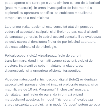
poate aparea si o rarire pe o zona similara cu cea de la barbati
(pattern masculin). In urma investigatiilor de laborator si a
explorarii cu aparatura specifica, se stabileste modalitatea
terapeutica ce a mai eficienta.
La o prima vizita, pacientul este consultat atat din punct de
vedere al aspectului scalpului si al firelor de par, cat si al starii
de sanatate generala. In cadrul acestei consultatii se evalueaza
obiectiv starea si densitatea firelor de par folosind aparatura
dedicata cabinetului de trichologie.
Foliculoscopul (foto1) vizualizeaza firele de par prin
transiluminare, dand informatii asupra structurii, ciclului de
crestere, incarcarii cu sebum, ajutand la elaborarea
diagnosticului si la urmarirea eficientei terapeutice.
Videodermatoscopul si trichoscopul digital (foto2) evidentiaza
aspecul pielii paroase folosind imagini prelucrate manual si cu
magnificare de 10 ori. Programul “Trichoscan” masoara
densitatea, tipul firelor de par si da informatii privind
metabolismul acestora. In modul “Trichograma” evalueaza
starea prezenta a parului, iar in modul “Anagen” putem aprecia