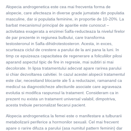
Alopecia androgenetica este cea mai frecventa forma de
alopecie, care afecteaza in diverse grade jumatate din populatia
masculine, dar si populatia feminine, in proportie de 10-20%. La
barbat mecanismul principal de aparitie este cunoscut –
activitatea exagerata a enzimei 5alfa-reducteaza la nivelul firelor
de par prezente in regiunea bulbului, care transforma
testosteronul in 5alfa-dihidrotestosteron. Acesta, in exces,
scurteaza ciclul de crestere a parului de la ani pana la luni. In
timp ce epuizeaza capacitatea de regenerare a foliculiilor pilosi
aparand aspectul tipic de fire in regresie, mai subtiri si mai
decolorate. In lipsa tratamentului adecvat apare rarirea parului
si chiar dezvoltarea calvitiei. In cazul acestei alopecii tratamentul
este clar, necesitand blocante ale 5 a reductazei, ramanand ca
medicul sa diagnosticheze afectiunile asociate care agraveaza
evolutia si modifica raspunsul la tratament. Consideram ca in
prezent nu exista un tratament universal valabil, dimpotriva,
acesta trebuie personalizat fiecarui pacient.
Alopecia androgenetica la femei este o manifestare a tulburarii
metabolizarii periferice a hormonilor sexuali. Cel mai frecvent
apare o rarire difuza a parului (asa numitul pattern feminin) dar