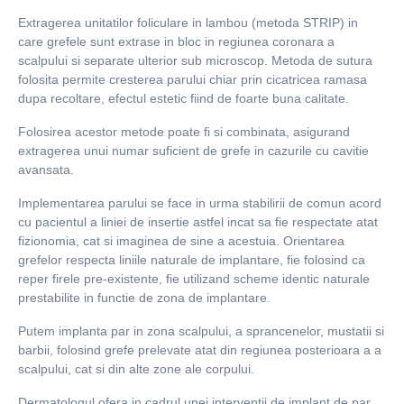
Extragerea unitatilor foliculare in lambou (metoda STRIP) in
care grefele sunt extrase in bloc in regiunea coronara a
scalpului si separate ulterior sub microscop. Metoda de sutura
folosita permite cresterea parului chiar prin cicatricea ramasa
dupa recoltare, efectul estetic fiind de foarte buna calitate.
Folosirea acestor metode poate fi si combinata, asigurand
extragerea unui numar suficient de grefe in cazurile cu cavitie
avansata.
Implementarea parului se face in urma stabilirii de comun acord
cu pacientul a liniei de insertie astfel incat sa fie respectate atat
fizionomia, cat si imaginea de sine a acestuia. Orientarea
grefelor respecta liniile naturale de implantare, fie folosind ca
reper firele pre-existente, fie utilizand scheme identic naturale
prestabilite in functie de zona de implantare.
Putem implanta par in zona scalpului, a sprancenelor, mustatii si
barbii, folosind grefe prelevate atat din regiunea posterioara a a
scalpului, cat si din alte zone ale corpului.
Dermatologul ofera in cadrul unei interventii de implant de par