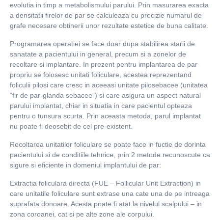
evolutia in timp a metabolismului parului. Prin masurarea exacta
a densitatii firelor de par se calculeaza cu precizie numarul de
grafe necesare obtinerii unor rezultate estetice de buna calitate.
Programarea operatiei se face doar dupa stabilirea starii de
sanatate a pacientului in general, precum si a zonelor de
recoltare si implantare. In prezent pentru implantarea de par
propriu se folosesc unitati foliculare, acestea reprezentand
foliculii pilosi care cresc in aceeasi unitate pilosebacee (unitatea
“fir de par-glanda sebacee”) si care asigura un aspect natural
parului implantat, chiar in situatia in care pacientul opteaza
pentru o tunsura scurta. Prin aceasta metoda, parul implantat
nu poate fi deosebit de cel pre-existent.
Recoltarea unitatilor foliculare se poate face in fuctie de dorinta
pacientului si de conditiile tehnice, prin 2 metode recunoscute ca
sigure si eficiente in domeniul implantului de par:
Extractia foliculara directa (FUE – Follicular Unit Extraction) in
care unitatile foliculare sunt extrase una cate una de pe intreaga
suprafata donoare. Acesta poate fi atat la nivelul scalpului – in
zona coroanei, cat si pe alte zone ale corpului.