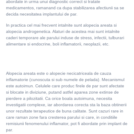
abordate in urma unui diagnostic correct si tratate
medicamentos, ramanand ca dupa stabilizarea afectiunii sa se
decida necesitatea implantului de par.
In practica cel mai frecvent intalnite sunt alopecia areata si
alopecia androgenetica. Alaturi de acestea mai sunt intalnite
caderi temporare ale parului induse de stress, infectii, tulburari
alimentare si endocrine, boli inflamatorii, neoplazii, etc.
Alopecia areata este o alopecie necicatriceala de cauza
inflamatorie (cunoscuta si sub numele de pelada). Mecanismul
este autoimun. Celulele care produc firele de par sunt afectate
si blocate in diviziune, putand astfel aparea zone extinse de
pierdere a pilozitatii. Ca orice boala autoimuna, necesita
investigatii complexe, iar abordarea corecta sta la baza obtinerii
unor rezultate terapeutice de buna calitate. Sunt cazuri rare in
care raman zone fara cresterea parului si care, in conditiile
remisiunii fenomenului inflamator, pot fi abordate prin implant de
par.