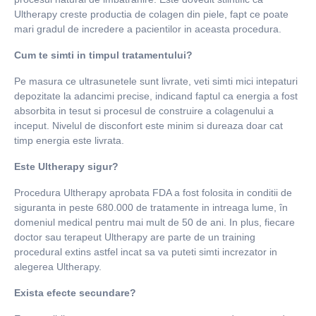
Ultherapy creste productia de colagen din piele, fapt ce poate
mari gradul de incredere a pacientilor in aceasta procedura.
Cum te simti in timpul tratamentului?
Pe masura ce ultrasunetele sunt livrate, veti simti mici intepaturi
depozitate la adancimi precise, indicand faptul ca energia a fost
absorbita in tesut si procesul de construire a colagenului a
inceput. Nivelul de disconfort este minim si dureaza doar cat
timp energia este livrata.
Este Ultherapy sigur?
Procedura Ultherapy aprobata FDA a fost folosita in conditii de
siguranta in peste 680.000 de tratamente in intreaga lume, în
domeniul medical pentru mai mult de 50 de ani. In plus, fiecare
doctor sau terapeut Ultherapy are parte de un training
procedural extins astfel incat sa va puteti simti increzator in
alegerea Ultherapy.
Exista efecte secundare?