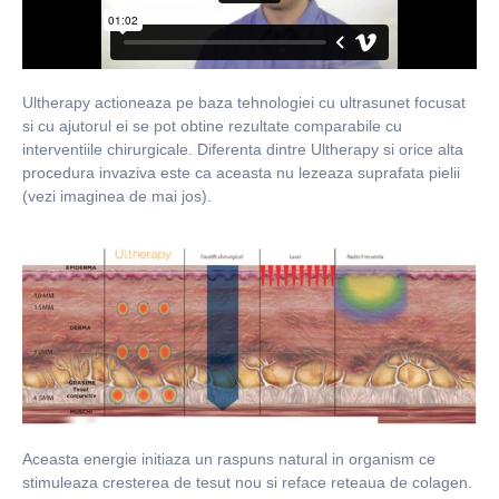
Ultherapy actioneaza pe baza tehnologiei cu ultrasunet focusat
si cu ajutorul ei se pot obtine rezultate comparabile cu
interventiile chirurgicale. Diferenta dintre Ultherapy si orice alta
procedura invaziva este ca aceasta nu lezeaza suprafata pielii
(vezi imaginea de mai jos).
Aceasta energie initiaza un raspuns natural in organism ce
stimuleaza cresterea de tesut nou si reface reteaua de colagen.