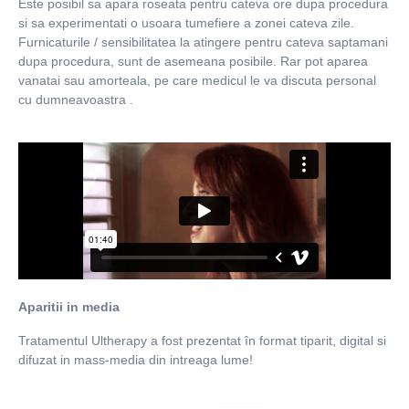
Este posibil sa apara roseata pentru cateva ore dupa procedura
si sa experimentati o usoara tumefiere a zonei cateva zile.
Furnicaturile / sensibilitatea la atingere pentru cateva saptamani
dupa procedura, sunt de asemeana posibile. Rar pot aparea
vanatai sau amorteala, pe care medicul le va discuta personal
cu dumneavoastra .
Aparitii in media
Tratamentul Ultherapy a fost prezentat în format tiparit, digital si
difuzat in mass-media din intreaga lume!