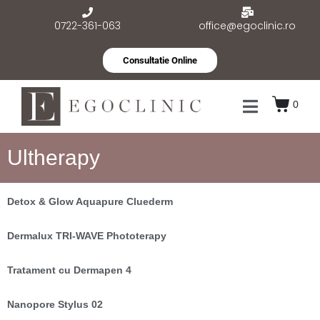
0722-361-063
office@egoclinic.ro
Consultatie Online
0
Ultherapy
Detox & Glow Aquapure Cluederm
Dermalux TRI-WAVE Phototerapy
Tratament cu Dermapen 4
Nanopore Stylus 02