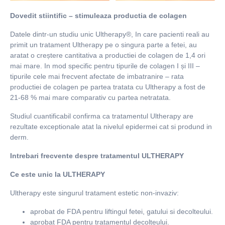
Dovedit stiintific – stimuleaza productia de colagen
Datele dintr-un studiu unic Ultherapy®, In care pacienti reali au
primit un tratament Ultherapy pe o singura parte a fetei, au
aratat o creștere cantitativa a productiei de colagen de 1,4 ori
mai mare. In mod specific pentru tipurile de colagen I și III –
tipurile cele mai frecvent afectate de imbatranire – rata
productiei de colagen pe partea tratata cu Ultherapy a fost de
21-68 % mai mare comparativ cu partea netratata.
Studiul cuantificabil confirma ca tratamentul Ultherapy are
rezultate exceptionale atat la nivelul epidermei cat si prodund in
derm.
Intrebari frecvente despre tratamentul ULTHERAPY
Ce este unic la ULTHERAPY
Ultherapy este singurul tratament estetic non-invaziv:
aprobat de FDA pentru liftingul fetei, gatului si decolteului.
aprobat FDA pentru tratamentul decolteului.