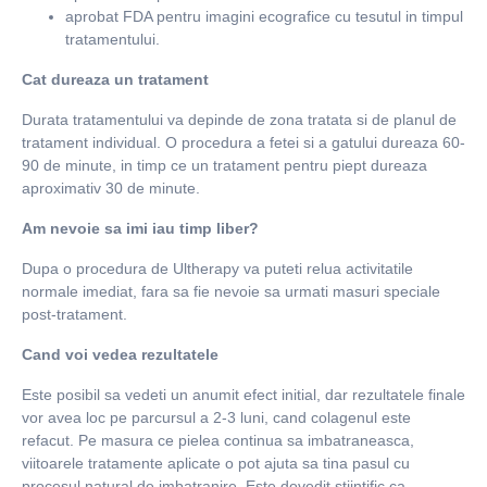
aprobat FDA pentru imagini ecografice cu tesutul in timpul
tratamentului.
Cat dureaza un tratament
Durata tratamentului va depinde de zona tratata si de planul de
tratament individual. O procedura a fetei si a gatului dureaza 60-
90 de minute, in timp ce un tratament pentru piept dureaza
aproximativ 30 de minute.
Am nevoie sa imi iau timp liber?
Dupa o procedura de Ultherapy va puteti relua activitatile
normale imediat, fara sa fie nevoie sa urmati masuri speciale
post-tratament.
Cand voi vedea rezultatele
Este posibil sa vedeti un anumit efect initial, dar rezultatele finale
vor avea loc pe parcursul a 2-3 luni, cand colagenul este
refacut. Pe masura ce pielea continua sa imbatraneasca,
viitoarele tratamente aplicate o pot ajuta sa tina pasul cu
procesul natural de imbatranire. Este dovedit stiintific ca