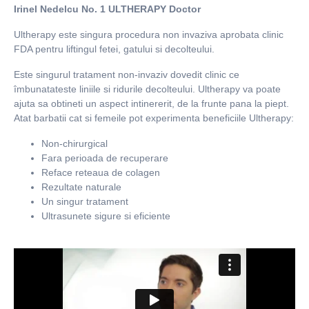
Irinel Nedelcu No. 1 ULTHERAPY Doctor
Ultherapy este singura procedura non invaziva aprobata clinic
FDA pentru liftingul fetei, gatului si decolteului.
Este singurul tratament non-invaziv dovedit clinic ce
îmbunatateste liniile si ridurile decolteului. Ultherapy va poate
ajuta sa obtineti un aspect intinererit, de la frunte pana la piept.
Atat barbatii cat si femeile pot experimenta beneficiile Ultherapy:
Non-chirurgical
Fara perioada de recuperare
Reface reteaua de colagen
Rezultate naturale
Un singur tratament
Ultrasunete sigure si eficiente